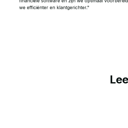
financiële software en zijn we optimaal voorberei
we efficiënter en klantgerichter."
Lee