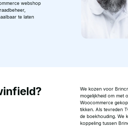
oocommerce webshop
raadbeheer,
aalbaar te laten
infield?
We kozen voor Brincr
mogelijkheid om met o
Woocommerce gekoppe
tikken. Als tevreden 
de boekhouding. We k
koppeling tussen Brin