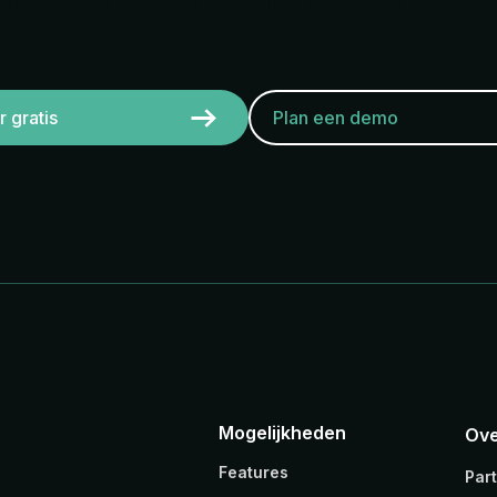
wat jij kunt bereiken met
 gratis
Plan een demo
Mogelijkheden
Ove
Features
Par