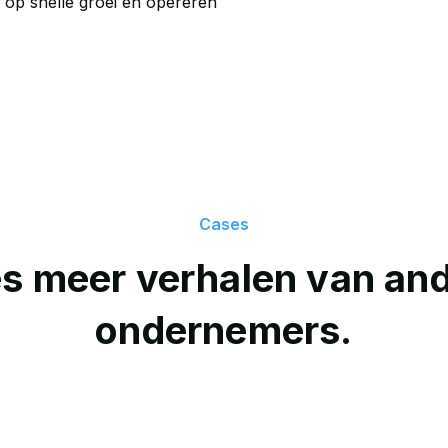
d op snelle groei en opereren
Cases
s meer verhalen van an
ondernemers.