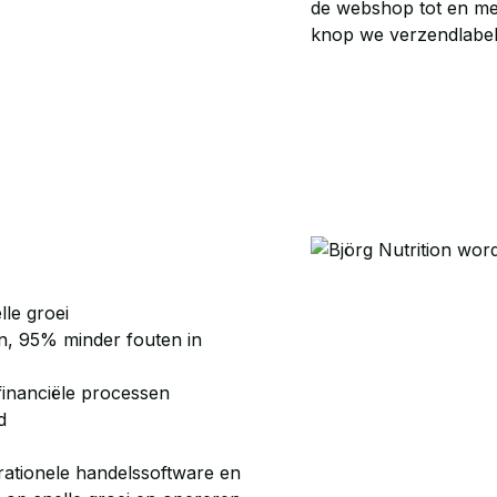
de webshop tot en me
knop we verzendlabel
lle groei
n, 95% minder fouten in
 financiële processen
d
rationele handelssoftware en