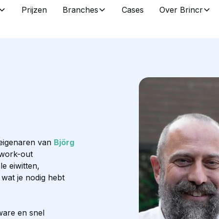
Prijzen
Branches
Cases
Over Brincr
 eigenaren van
Björg
 work-out
e eiwitten,
 wat je nodig hebt
tware en snel