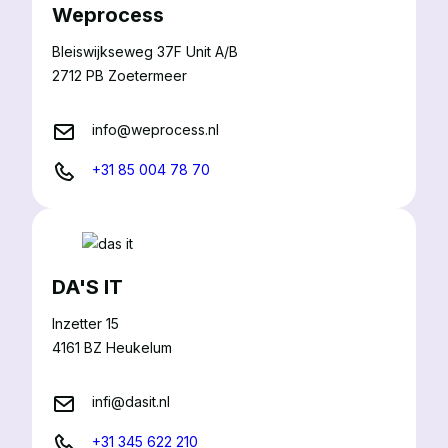
Weprocess
Bleiswijkseweg 37F Unit A/B
2712 PB Zoetermeer
info@weprocess.nl
+31 85 004 78 70
DA'S IT
Inzetter 15
4161 BZ Heukelum
infi@dasit.nl
+31 345 622 210