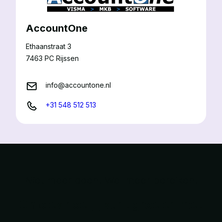
AccountOne
Ethaanstraat 3
7463 PC Rijssen
info@accountone.nl
+31 548 512 513
Niet meer doen. Wel meer bereiken.
Ontdek hoe jij kunt groeien met